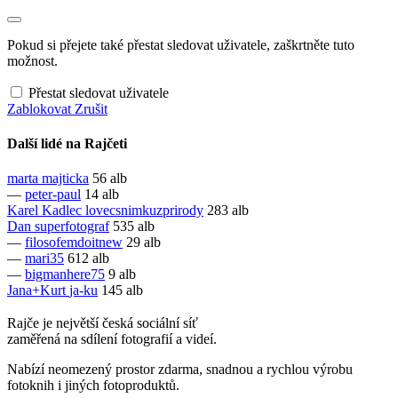
Pokud si přejete také přestat sledovat uživatele, zaškrtněte tuto
možnost.
Přestat sledovat uživatele
Zablokovat
Zrušit
Další lidé na Rajčeti
marta
majticka
56 alb
—
peter-paul
14 alb
Karel Kadlec
lovecsnimkuzprirody
283 alb
Dan
superfotograf
535 alb
—
filosofemdoitnew
29 alb
—
mari35
612 alb
—
bigmanhere75
9 alb
Jana+Kurt
ja-ku
145 alb
Rajče je největší česká sociální síť
zaměřená na sdílení fotografií a videí.
Nabízí neomezený prostor zdarma, snadnou a rychlou výrobu
fotoknih i jiných fotoproduktů.