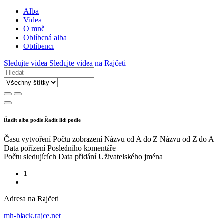
Alba
Videa
O mně
Oblíbená alba
Oblíbenci
Sledujte videa
Sledujte videa na Rajčeti
Řadit alba podle
Řadit lidi podle
Času vytvoření
Počtu zobrazení
Názvu od A do Z
Názvu od Z do A
Data pořízení
Posledního komentáře
Počtu sledujících
Data přidání
Uživatelského jména
1
Adresa na Rajčeti
mh-black.rajce.net