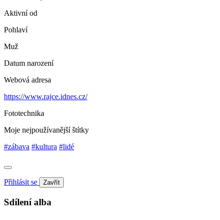
Aktivní od
Pohlaví
Muž
Datum narození
Webová adresa
https://www.rajce.idnes.cz/
Fototechnika
Moje nejpoužívanější štítky
#zábava
#kultura
#lidé
Přihlásit se
Zavřít
Sdílení alba