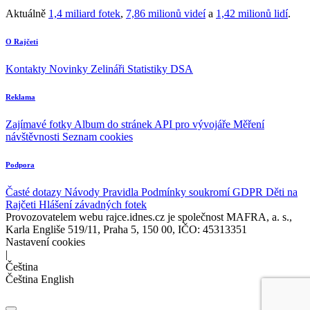
Aktuálně
1,4 miliard fotek
,
7,86 milionů videí
a
1,42 milionů lidí
.
O Rajčeti
Kontakty
Novinky
Zelináři
Statistiky DSA
Reklama
Zajímavé fotky
Album do stránek
API pro vývojáře
Měření
návštěvnosti
Seznam cookies
Podpora
Časté dotazy
Návody
Pravidla
Podmínky soukromí
GDPR
Děti na
Rajčeti
Hlášení závadných fotek
Provozovatelem webu rajce.idnes.cz je společnost MAFRA, a. s.,
Karla Engliše 519/11, Praha 5, 150 00, IČO: 45313351
Nastavení cookies
|
Čeština
Čeština
English