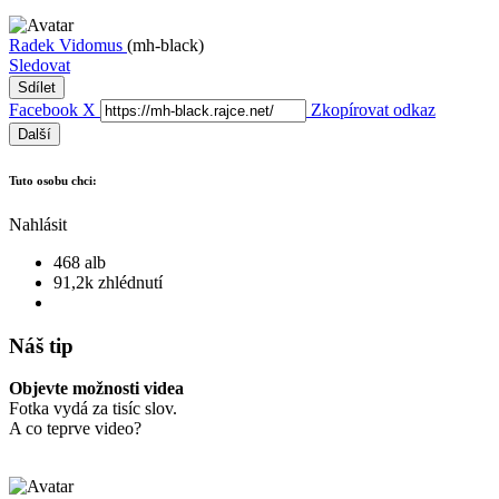
Radek Vidomus
(mh-black)
Sledovat
Sdílet
Facebook
X
Zkopírovat odkaz
Další
Tuto osobu chci:
Nahlásit
468 alb
91,2k zhlédnutí
Náš tip
Objevte možnosti videa
Fotka vydá za tisíc slov.
A co teprve video?